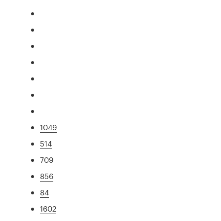
1049
514
709
856
84
1602