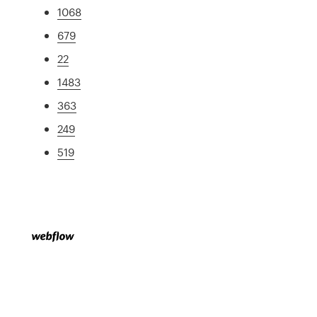
1068
679
22
1483
363
249
519